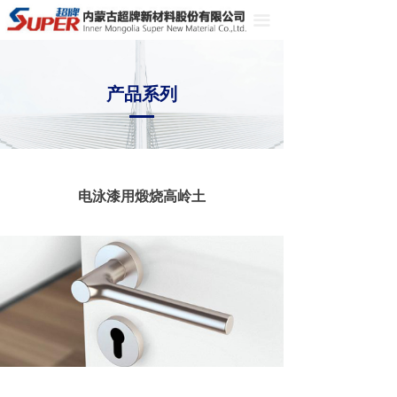
끀
产品系列
电泳漆用煅烧高岭土