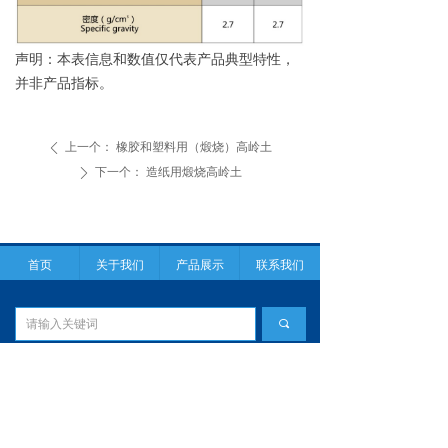
声明：本表信息和数值仅代表产品典型特性，
并非产品指标。
上一个：
橡胶和塑料用（煅烧）高岭土
ꄴ
下一个：
造纸用煅烧高岭土
ꄲ
首页
关于我们
产品展示
联系我们
끠
地址：内蒙古自治区呼和浩特市清水河县工业园区
电话：0731－85819266
煅烧高岭土：138-7345-4988郭先生
偏高岭土：188-0740-6483林先生
国际业务：131-9051-1777米女士